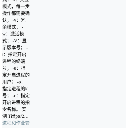
模式，每一步
操作都需要确
认； -v：冗
余模式； -
w：激活模
式； -V：显
示版本号； -
t：指定开启
进程的终端
号； -u：指
定开启进程的
用户； -p：
指定进程的id
号； -c：指定
开启进程的指
令名称。 实
例 T出pts/2…
进程和作业管