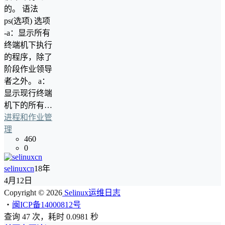
的。 语法
ps(选项) 选项
-a：显示所有
终端机下执行
的程序，除了
阶段作业领导
者之外。 a：
显示现行终端
机下的所有…
进程和作业管
理
460
0
selinuxcn
18年
4月12日
Copyright © 2026
Selinux运维日志
・
闽ICP备14000812号
查询 47 次，耗时 0.0981 秒