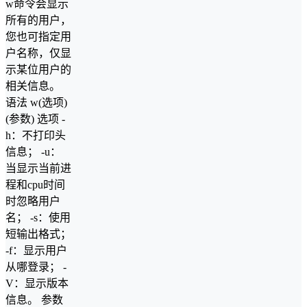
w命令会显示
所有的用户，
您也可指定用
户名称，仅显
示某位用户的
相关信息。
语法 w(选项)
(参数) 选项 -
h：不打印头
信息； -u：
当显示当前进
程和cpu时间
时忽略用户
名； -s：使用
短输出格式；
-f：显示用户
从哪登录； -
V：显示版本
信息。 参数