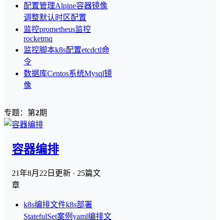
配置管理
Alpine容器镜像
调整默认时区配置
监控
prometheus监控
rocketmq
监控脚本
k8s配置etcdctl命
令
数据库
Centos系统Mysql镜
像
专题：第
2
期
容器编排
21年8月22日
更新 · 25篇文
章
k8s编排文件
k8s部署
StatefulSet案例yaml编排文