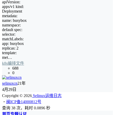
apiVersion:
apps/v1 kind:
Deployment
metadata:
name: busybox
namespace:
default spec:
selector:
matchLabels:
app: busybox
replicas: 2
template:
met…
k8s编排文件
688
0
selinuxcn
21年
4月29日
Copyright © 2026
Selinux运维日志
・
闽ICP备14000812号
查询 38 次，耗时 0.0896 秒
首页
专题
认证