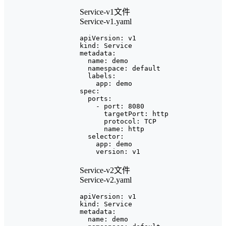
Service-v1文件
Service-v1.yaml
apiVersion: v1

kind: Service

metadata:

  name: demo

  namespace: default

  labels:

    app: demo

spec:

  ports:

    - port: 8080

      targetPort: http

      protocol: TCP

      name: http

  selector:

    app: demo

Service-v2文件
Service-v2.yaml
apiVersion: v1

kind: Service

metadata:

  name: demo
