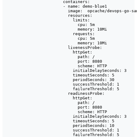
      containers:

      - name: demo-blue1

        image:  opcache/devops-go-sam
        resources:

          limits:

            cpu: 5m

            memory: 10Mi

          requests:

            cpu: 5m

            memory: 10Mi

        livenessProbe:

          httpGet:

            path: /

            port: 8080

            scheme: HTTP

          initialDelaySeconds: 3

          timeoutSeconds: 5

          periodSeconds: 30

          successThreshold: 1

          failureThreshold: 5

        readinessProbe:

          httpGet:

            path: /

            port: 8080

            scheme: HTTP

          initialDelaySeconds: 3

          timeoutSeconds: 5

          periodSeconds: 10

          successThreshold: 1

          failureThreshold: 5
