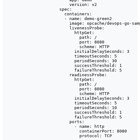
        version: v2

    spec:

      containers:

      - name: demo-green2

        image: opcache/devops-go-samp
        livenessProbe:

          httpGet:

            path: /

            port: 8080

            scheme: HTTP

          initialDelaySeconds: 3

          timeoutSeconds: 5

          periodSeconds: 30

          successThreshold: 1

          failureThreshold: 5

        readinessProbe:

          httpGet:

            path: /

            port: 8080

            scheme: HTTP

          initialDelaySeconds: 3

          timeoutSeconds: 5

          periodSeconds: 10

          successThreshold: 1

          failureThreshold: 5

        ports:

          - name: http

            containerPort: 8080
