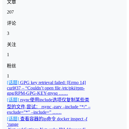
文章
207
评论
3
关注
1
粉丝
1
[话题]
GPG key retrieval failed: [Errno 14]
curl#37 – “Couldn’t open file /etc/pki/rpm-
gpg/RPM-GPG-KEY-mysq ……
[话题]
rsync使用include选项仅复制某些类
型的文件,尝试： rsync -zarv –include “*/” –
exclude=”*” –include=” ……
[话题]
查看容器的ip命令 docker inspect -f
‘range