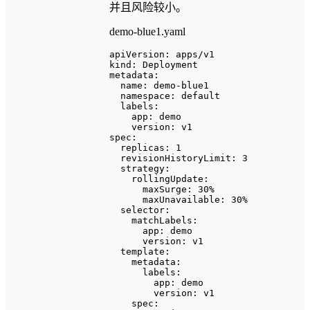
并且风险较小。
demo-blue1.yaml
apiVersion: apps/v1

kind: Deployment

metadata:

  name: demo-blue1

  namespace: default

  labels:

    app: demo

    version: v1

spec:

  replicas: 1

  revisionHistoryLimit: 3

  strategy:

    rollingUpdate:

      maxSurge: 30%

      maxUnavailable: 30%

  selector:

    matchLabels:

      app: demo

      version: v1

  template:

    metadata:

      labels:

        app: demo

        version: v1

    spec:
