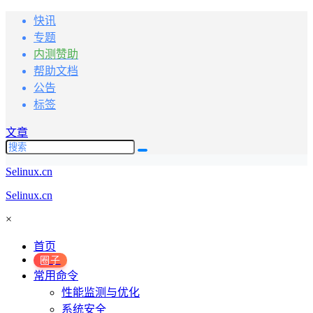
快讯
专题
内测赞助
帮助文档
公告
标签
文章
Selinux.cn
Selinux.cn
×
首页
圈子
常用命令
性能监测与优化
系统安全