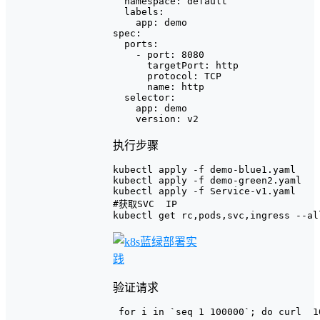
  namespace: default

  labels:

    app: demo

spec:

  ports:

    - port: 8080

      targetPort: http

      protocol: TCP

      name: http

  selector:

    app: demo

执行步骤
kubectl apply -f demo-blue1.yaml

kubectl apply -f demo-green2.yaml

kubectl apply -f Service-v1.yaml

#获取SVC  IP

验证请求
 for i in `seq 1 100000`; do curl  1