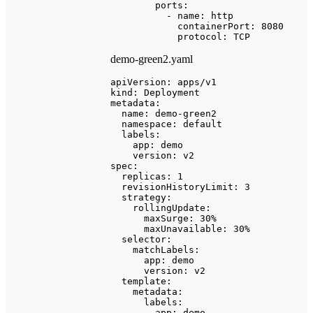
        ports:

          - name: http

            containerPort: 8080

demo-green2.yaml
apiVersion: apps/v1

kind: Deployment

metadata:

  name: demo-green2

  namespace: default

  labels:

    app: demo

    version: v2

spec:

  replicas: 1

  revisionHistoryLimit: 3

  strategy:

    rollingUpdate:

      maxSurge: 30%

      maxUnavailable: 30%

  selector:

    matchLabels:

      app: demo

      version: v2

  template:

    metadata:

      labels:

        app: demo
