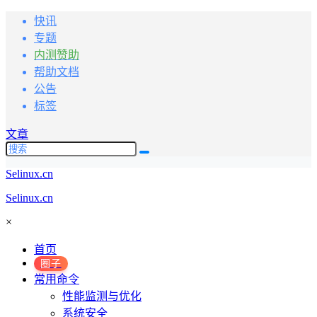
快讯
专题
内测赞助
帮助文档
公告
标签
文章
Selinux.cn
Selinux.cn
×
首页
圈子
常用命令
性能监测与优化
系统安全