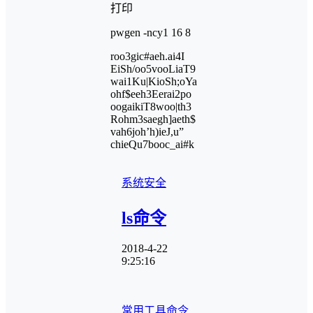
打印
pwgen -ncy1 16 8
roo3gic#aeh.ai4I
EiSh/oo5vooLiaT9
wai1Ku|KioSh;oYa
ohf$eeh3Eerai2po
oogaikiT8woo|th3
Rohm3saegh]aeth$
vah6joh’h)ieJ,u”
chieQu7booc_ai#k
系统安全
ls命令
2018-4-22
9:25:16
常用工具命令