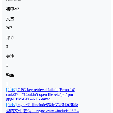
初中
lv2
文章
207
评论
3
关注
1
粉丝
1
[话题]
GPG key retrieval failed: [Errno 14]
curl#37 – “Couldn’t open file /etc/pki/rpm-
gpg/RPM-GPG-KEY-mysq ……
[话题]
rsync使用include选项仅复制某些类
型的文件,尝试： rsync -zarv –include “*/” –