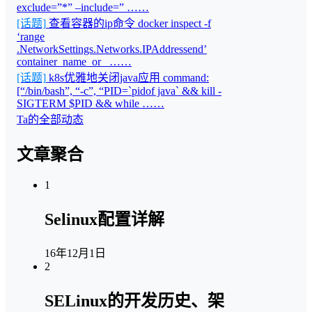
exclude=”*” –include=” ……
[话题]
查看容器的ip命令 docker inspect -f
‘range
.NetworkSettings.Networks.IPAddressend’
container_name_or_ ……
[话题]
k8s优雅地关闭java应用 command:
[“/bin/bash”, “-c”, “PID=`pidof java` && kill -
SIGTERM $PID && while ……
Ta的全部动态
文章聚合
1
Selinux配置详解
16年12月1日
2
SELinux的开发历史、架